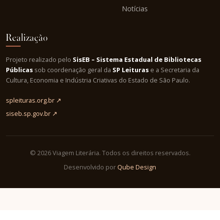
Notícias
Realização
Projeto realizado pelo
SisEB – Sistema Estadual de Bibliotecas
Públicas
sob coordenação geral da
SP Leituras
e a Secretaria da
Cultura, Economia e Indústria Criativas do Estado de São Paulo.
spleituras.org.br ↗
siseb.sp.gov.br ↗
© 2026 Viagem Literária. Todos os direitos reservados.
Desenvolvido por
Qube Design