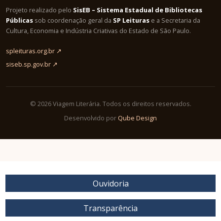
Projeto realizado pelo
SisEB – Sistema Estadual de Bibliotecas
Públicas
sob coordenação geral da
SP Leituras
e a Secretaria da
Cultura, Economia e Indústria Criativas do Estado de São Paulo.
spleituras.org.br ↗
siseb.sp.gov.br ↗
© 2026 Viagem Literária. Todos os direitos reservados.
Desenvolvido por
Qube Design
Ouvidoria
Transparência