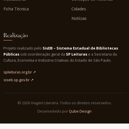
Ficha Técnica
Cidades
Notícias
Realização
Projeto realizado pelo
SisEB – Sistema Estadual de Bibliotecas
Públicas
sob coordenação geral da
SP Leituras
e a Secretaria da
Cultura, Economia e Indústria Criativas do Estado de São Paulo.
spleituras.org.br ↗
siseb.sp.gov.br ↗
© 2026 Viagem Literária. Todos os direitos reservados.
Desenvolvido por
Qube Design