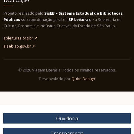
Projeto realizado pelo
SisEB – Sistema Estadual de Bibliotecas
Públicas
sob coordenação geral da
SP Leituras
e a Secretaria da
Cultura, Economia e Indústria Criativas do Estado de São Paulo.
spleituras.org.br ↗
siseb.sp.gov.br ↗
© 2026 Viagem Literária. Todos os direitos reservados.
Desenvolvido por
Qube Design
Ouvidoria
Transparência