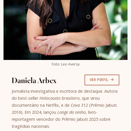
Foto: Leo Aversa
Daniela Arbex
VER PERFIL
Jornalista investigativa e escritora de destaque. Autora
do best-seller
Holocausto brasileiro
, que virou
documentário na Netflix, e de
Cova 312
(Prêmio Jabuti
2016). Em 2024, lançou
Longe do ninho
, livro-
reportagem vencedor do Prêmio Jabuti 2025 sobre
tragédias nacionais.