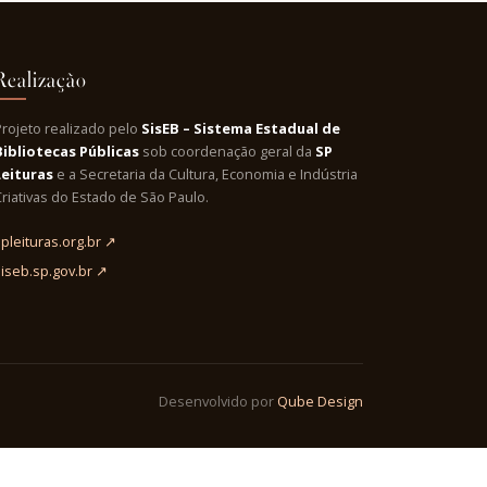
Realização
Projeto realizado pelo
SisEB – Sistema Estadual de
Bibliotecas Públicas
sob coordenação geral da
SP
Leituras
e a Secretaria da Cultura, Economia e Indústria
riativas do Estado de São Paulo.
pleituras.org.br ↗
siseb.sp.gov.br ↗
Desenvolvido por
Qube Design