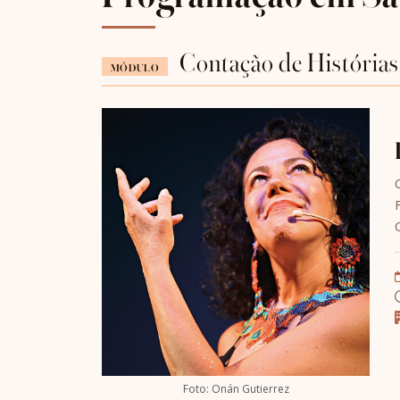
Contação de Histórias
MÓDULO
Foto: Onán Gutierrez