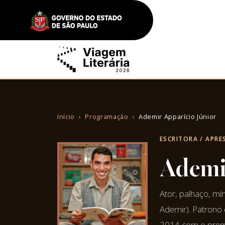
Início
Programação
Ademir Apparício Júnior
ESCRITORA / APR
Ademir
Ator, palhaço, mí
Ademir). Patrono 
2014 com o prem