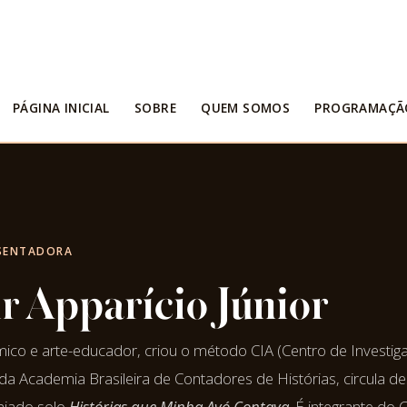
PÁGINA INICIAL
SOBRE
QUEM SOMOS
PROGRAMAÇÃ
ESENTADORA
 Apparício Júnior
mico e arte-educador, criou o método CIA (Centro de Investi
da Academia Brasileira de Contadores de Histórias, circula d
iado solo
Histórias que Minha Avó Contava
. É integrante do 