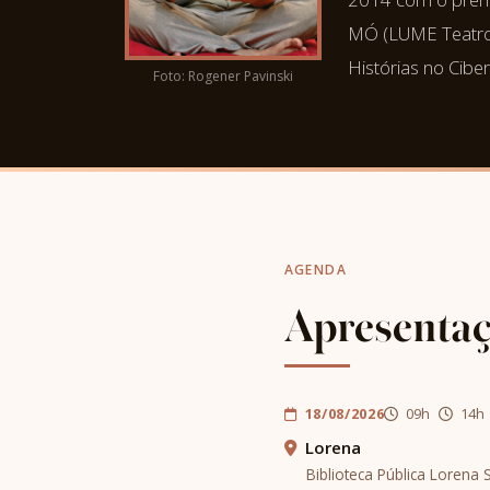
MÓ (LUME Teatro),
Histórias no Cibe
Foto: Rogener Pavinski
AGENDA
Apresenta
18/08/2026
09h
14h
Lorena
Biblioteca Pública Lorena 