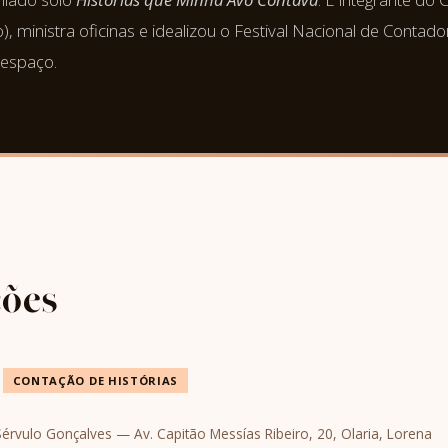
 ministra oficinas e idealizou o Festival Nacional de Contado
respaço.
ções
CONTAÇÃO DE HISTÓRIAS
Sérvulo Gonçalves — Av. Capitão Messías Ribeiro, 20, Olaria, Lorena