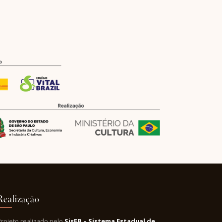
Realização
Projeto realizado pelo
SisEB – Sistema Estadual de