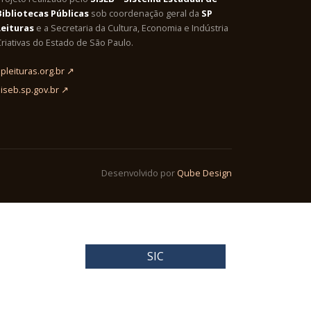
Bibliotecas Públicas
sob coordenação geral da
SP
Leituras
e a Secretaria da Cultura, Economia e Indústria
riativas do Estado de São Paulo.
pleituras.org.br ↗
siseb.sp.gov.br ↗
Desenvolvido por
Qube Design
SIC