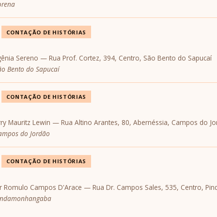
orena
CONTAÇÃO DE HISTÓRIAS
gênia Sereno — Rua Prof. Cortez, 394, Centro, São Bento do Sapucaí
São Bento do Sapucaí
CONTAÇÃO DE HISTÓRIAS
Harry Mauritz Lewin — Rua Altino Arantes, 80, Abernéssia, Campos do J
Campos do Jordão
CONTAÇÃO DE HISTÓRIAS
dor Romulo Campos D'Arace — Rua Dr. Campos Sales, 535, Centro, P
 Pindamonhangaba