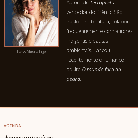
Autora de
Terrapreta
,
vencedor do Prêmio São
Paulo de Literatura, colabora
frequentemente com autores
indígenas e pautas
ambientais. Lançou
Foto: Mauro Figa
recentemente o romance
adulto
O mundo fora da
pedra
.
AGENDA
Apresentações