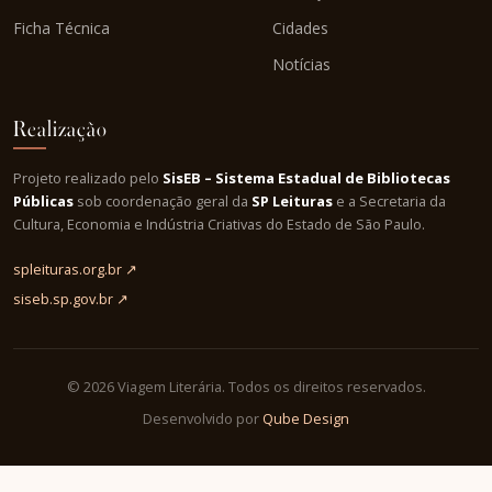
Ficha Técnica
Cidades
Notícias
Realização
Projeto realizado pelo
SisEB – Sistema Estadual de Bibliotecas
Públicas
sob coordenação geral da
SP Leituras
e a Secretaria da
Cultura, Economia e Indústria Criativas do Estado de São Paulo.
spleituras.org.br ↗
siseb.sp.gov.br ↗
© 2026 Viagem Literária. Todos os direitos reservados.
Desenvolvido por
Qube Design