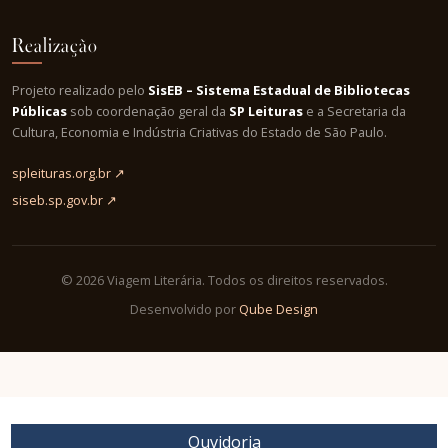
Realização
Projeto realizado pelo
SisEB – Sistema Estadual de Bibliotecas
Públicas
sob coordenação geral da
SP Leituras
e a Secretaria da
Cultura, Economia e Indústria Criativas do Estado de São Paulo.
spleituras.org.br ↗
siseb.sp.gov.br ↗
© 2026 Viagem Literária. Todos os direitos reservados.
Desenvolvido por
Qube Design
Ouvidoria