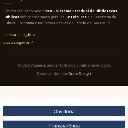
Projeto realizado pelo
SisEB – Sistema Estadual de Bibliotecas
Públicas
sob coordenação geral da
SP Leituras
e a Secretaria da
Cultura, Economia e Indústria Criativas do Estado de São Paulo.
spleituras.org.br ↗
siseb.sp.gov.br ↗
© 2026 Viagem Literária. Todos os direitos reservados.
Desenvolvido por
Qube Design
Ouvidoria
Transparência