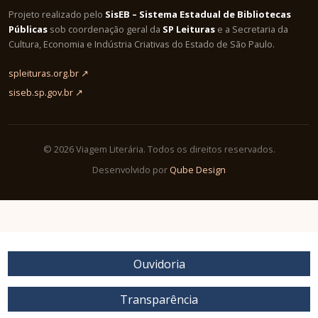
Projeto realizado pelo
SisEB – Sistema Estadual de Bibliotecas
Públicas
sob coordenação geral da
SP Leituras
e a Secretaria da
Cultura, Economia e Indústria Criativas do Estado de São Paulo.
spleituras.org.br ↗
siseb.sp.gov.br ↗
© 2026 Viagem Literária. Todos os direitos reservados.
Desenvolvido por
Qube Design
Ouvidoria
Transparência