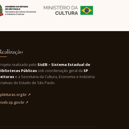
Realização
Projeto realizado pelo
SisEB – Sistema Estadual de
Bibliotecas Públicas
sob coordenação geral da
SP
Leituras
e a Secretaria da Cultura, Economia e Indústria
riativas do Estado de São Paulo.
pleituras.org.br ↗
siseb.sp.gov.br ↗