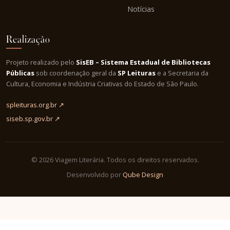
Notícias
Realização
Projeto realizado pelo
SisEB – Sistema Estadual de Bibliotecas
Públicas
sob coordenação geral da
SP Leituras
e a Secretaria da
Cultura, Economia e Indústria Criativas do Estado de São Paulo.
spleituras.org.br ↗
siseb.sp.gov.br ↗
© 2026 Viagem Literária. Todos os direitos reservados.
Desenvolvido por
Qube Design