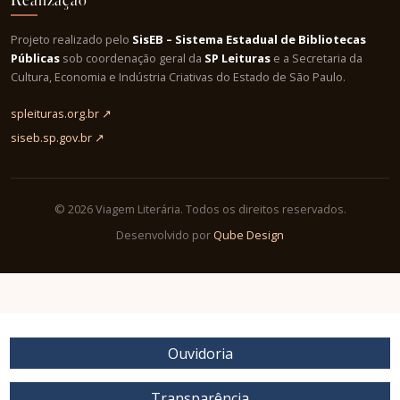
Projeto realizado pelo
SisEB – Sistema Estadual de Bibliotecas
Públicas
sob coordenação geral da
SP Leituras
e a Secretaria da
Cultura, Economia e Indústria Criativas do Estado de São Paulo.
spleituras.org.br ↗
siseb.sp.gov.br ↗
© 2026 Viagem Literária. Todos os direitos reservados.
Desenvolvido por
Qube Design
Ouvidoria
Transparência