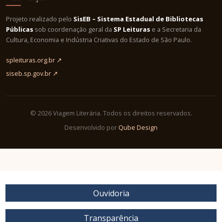
Projeto realizado pelo
SisEB – Sistema Estadual de Bibliotecas
Públicas
sob coordenação geral da
SP Leituras
e a Secretaria da
Cultura, Economia e Indústria Criativas do Estado de São Paulo.
spleituras.org.br ↗
siseb.sp.gov.br ↗
© 2026 Viagem Literária. Todos os direitos reservados.
Desenvolvido por
Qube Design
Ouvidoria
Transparência