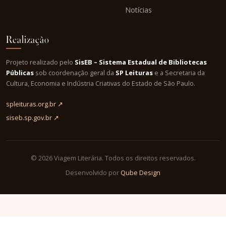
Notícias
Realização
Projeto realizado pelo
SisEB – Sistema Estadual de Bibliotecas
Públicas
sob coordenação geral da
SP Leituras
e a Secretaria da
Cultura, Economia e Indústria Criativas do Estado de São Paulo.
spleituras.org.br ↗
siseb.sp.gov.br ↗
© 2026 Viagem Literária. Todos os direitos reservados.
Desenvolvido por
Qube Design