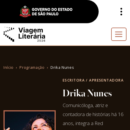
Início
Programação
Drika Nunes
ESCRITORA / APRESENTADORA
Drika Nunes
Comunicóloga, atriz e
contadora de histórias há 16
anos, integra a Red