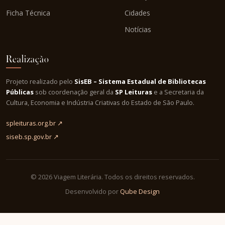
Ficha Técnica
Cidades
Notícias
Realização
Projeto realizado pelo
SisEB – Sistema Estadual de Bibliotecas
Públicas
sob coordenação geral da
SP Leituras
e a Secretaria da
Cultura, Economia e Indústria Criativas do Estado de São Paulo.
spleituras.org.br ↗
siseb.sp.gov.br ↗
© 2026 Viagem Literária. Todos os direitos reservados.
Desenvolvido por
Qube Design