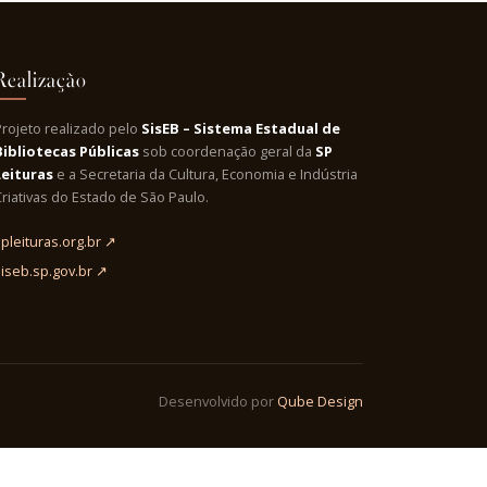
Realização
Projeto realizado pelo
SisEB – Sistema Estadual de
Bibliotecas Públicas
sob coordenação geral da
SP
Leituras
e a Secretaria da Cultura, Economia e Indústria
riativas do Estado de São Paulo.
pleituras.org.br ↗
siseb.sp.gov.br ↗
Desenvolvido por
Qube Design