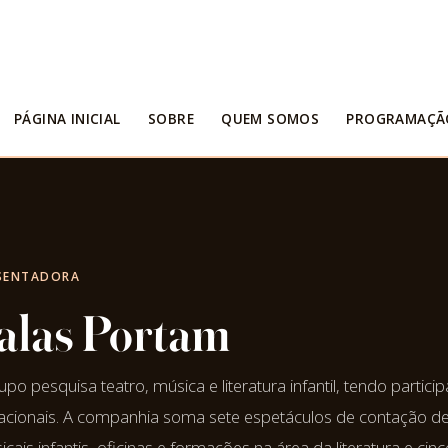
PÁGINA INICIAL
SOBRE
QUEM SOMOS
PROGRAMAÇÃ
ESENTADORA
alas Portam
o pesquisa teatro, música e literatura infantil, tendo partici
rnacionais. A companhia soma sete espetáculos de contação d
icais infantis, oficinas e formações na área da literatura e cinc