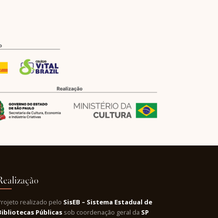
Realização
Projeto realizado pelo
SisEB – Sistema Estadual de
Bibliotecas Públicas
sob coordenação geral da
SP