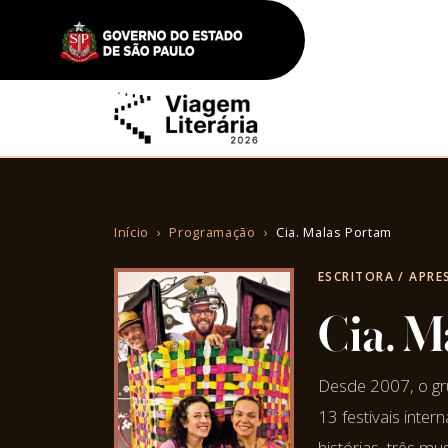
Início
Programação
Cia. Malas Portam
ESCRITORA / APR
Cia. M
Desde 2007, o grup
13 festivais inte
histórias, três mus