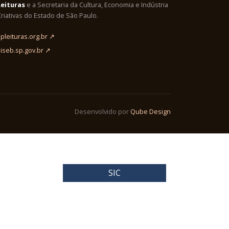
Leituras
e a Secretaria da Cultura, Economia e Indústria
riativas do Estado de São Paulo.
pleituras.org.br ↗
siseb.sp.gov.br ↗
Desenvolvido por
Qube Design
SIC