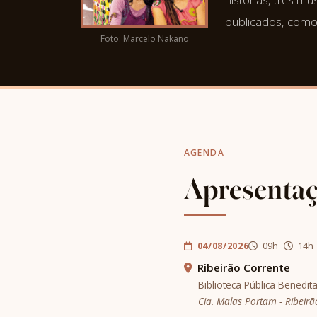
publicados, como
Foto: Marcelo Nakano
AGENDA
Apresenta
04/08/2026
09h
14h
Ribeirão Corrente
Biblioteca Pública Benedi
Cia. Malas Portam - Ribeirã