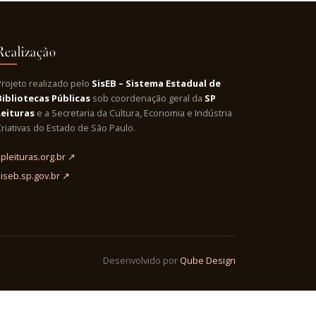
Realização
Projeto realizado pelo
SisEB – Sistema Estadual de
Bibliotecas Públicas
sob coordenação geral da
SP
Leituras
e a Secretaria da Cultura, Economia e Indústria
riativas do Estado de São Paulo.
pleituras.org.br ↗
siseb.sp.gov.br ↗
Desenvolvido por
Qube Design