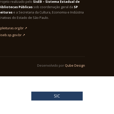
Projeto realizado pelo
SisEB – Sistema Estadual de
Bibliotecas Públicas
sob coordenação geral da
SP
Leituras
e a Secretaria da Cultura, Economia e Indústria
riativas do Estado de São Paulo.
pleituras.org.br ↗
siseb.sp.gov.br ↗
Desenvolvido por
Qube Design
SIC