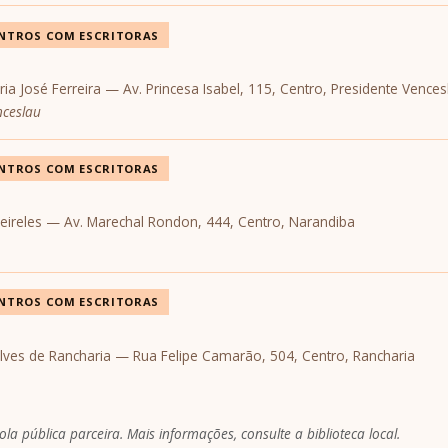
NTROS COM ESCRITORAS
aria José Ferreira — Av. Princesa Isabel, 115, Centro, Presidente Vences
nceslau
NTROS COM ESCRITORAS
 Meireles — Av. Marechal Rondon, 444, Centro, Narandiba
NTROS COM ESCRITORAS
 Alves de Rancharia — Rua Felipe Camarão, 504, Centro, Rancharia
a pública parceira. Mais informações, consulte a biblioteca local.