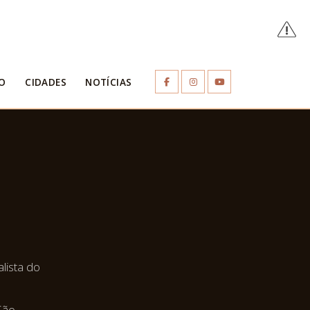
O
CIDADES
NOTÍCIAS
alista do
 São