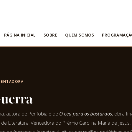
PÁGINA INICIAL
SOBRE
QUEM SOMOS
PROGRAMAÇÃ
ESENTADORA
Guerra
na, autora de Perifobia e de
O céu para os bastardos
, obra fin
de Literatura. Vencedora do Prêmio Carolina Maria de Jesus,
os de fomento e incentivo à leitura em regiões periféricas de