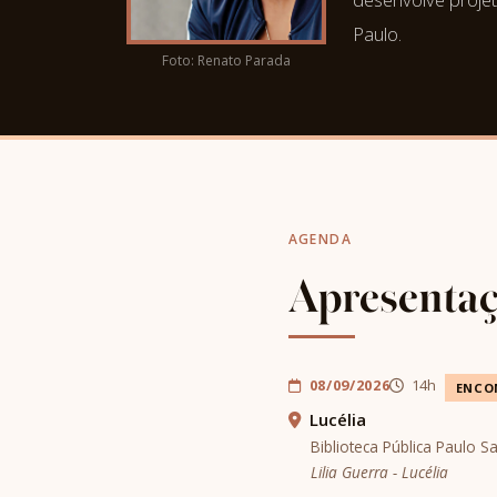
Paulo.
Foto: Renato Parada
AGENDA
Apresenta
08/09/2026
14h
ENCO
Lucélia
Biblioteca Pública Paulo 
Lilia Guerra - Lucélia